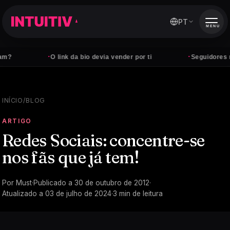
PT
MENU
·
·
O link da bio devia vender por ti
Seguidores não 
INÍCIO
/
BLOG
ARTIGO
Redes Sociais: concentre-se
nos fãs que já tem!
Por
Must
·
Publicado a
30 de outubro de 2012
·
Atualizado a
03 de julho de 2024
·
3
min de leitura