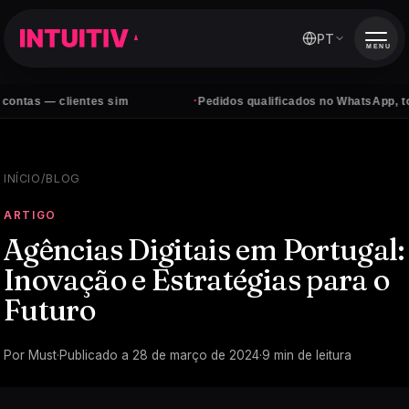
PT
MENU
·
ientes sim
Pedidos qualificados no WhatsApp, todos os dias
INÍCIO
/
BLOG
ARTIGO
Agências Digitais em Portugal:
Inovação e Estratégias para o
Futuro
Por
Must
·
Publicado a
28 de março de 2024
·
9
min de leitura