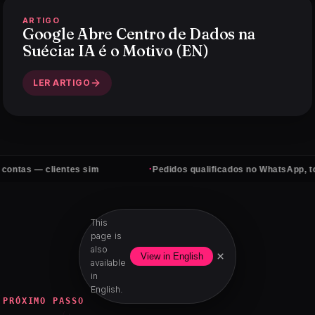
ARTIGO
Google Abre Centro de Dados na
Suécia: IA é o Motivo (EN)
LER ARTIGO
·
ientes sim
Pedidos qualificados no WhatsApp, todos os dias
This
page is
also
×
View in English
available
in
English.
PRÓXIMO PASSO