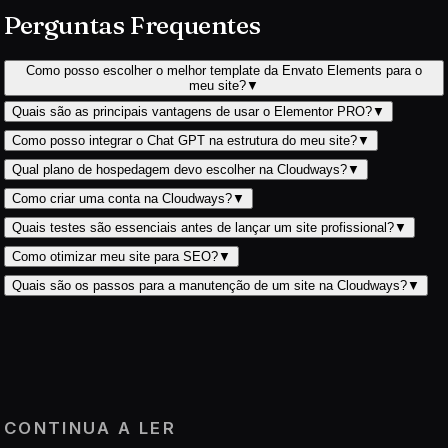
Perguntas Frequentes
Como posso escolher o melhor template da Envato Elements para o
meu site?
▼
Quais são as principais vantagens de usar o Elementor PRO?
▼
Como posso integrar o Chat GPT na estrutura do meu site?
▼
Qual plano de hospedagem devo escolher na Cloudways?
▼
Como criar uma conta na Cloudways?
▼
Quais testes são essenciais antes de lançar um site profissional?
▼
Como otimizar meu site para SEO?
▼
Quais são os passos para a manutenção de um site na Cloudways?
▼
CONTINUA A LER