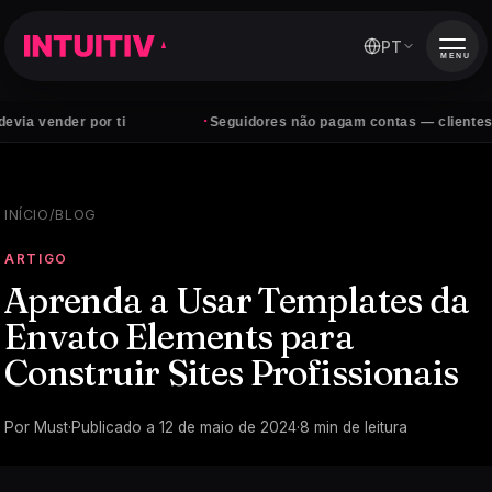
PT
MENU
·
der por ti
Seguidores não pagam contas — clientes sim
INÍCIO
/
BLOG
ARTIGO
Aprenda a Usar Templates da
Envato Elements para
Construir Sites Profissionais
Por
Must
·
Publicado a
12 de maio de 2024
·
8
min de leitura