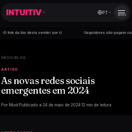
PT
MENU
·
a bio devia vender por ti
Seguidores não pagam contas — cli
INÍCIO
/
BLOG
ARTIGO
As novas redes sociais
emergentes em 2024
Por
Must
·
Publicado a
24 de maio de 2024
·
12
min de leitura