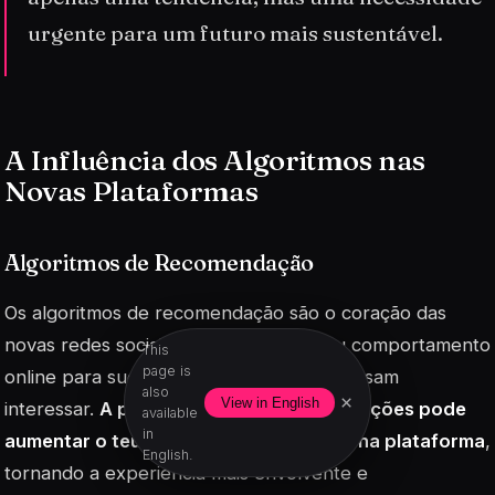
urgente para um futuro mais sustentável.
A Influência dos Algoritmos nas
Novas Plataformas
Algoritmos de Recomendação
Os algoritmos de recomendação são o coração das
novas redes sociais. Eles analisam o teu comportamento
This
page is
online para sugerir conteúdos que te possam
also
×
View in English
interessar.
A precisão destas recomendações pode
available
in
aumentar o teu tempo de permanência na plataforma
,
English.
tornando a experiência mais envolvente e