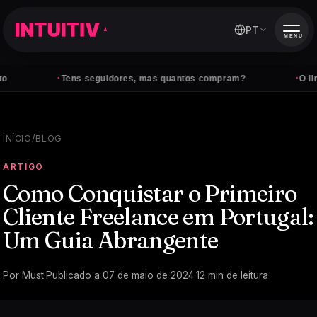
PT
MENU
·
·
Tens seguidores, mas quantos compram?
O link da bio 
INÍCIO
/
BLOG
ARTIGO
Como Conquistar o Primeiro
Cliente Freelance em Portugal:
Um Guia Abrangente
Por
Must
·
Publicado a
07 de maio de 2024
·
12
min de leitura