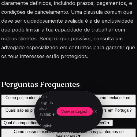
claramente definidos, incluindo prazos, pagamentos, e
condições de cancelamento. Uma cláusula comum que
deve ser cuidadosamente avaliada é a de exclusividade,
que pode limitar a tua capacidade de trabalhar com
outros clientes. Sempre que possível, consulta um
advogado
especializado em contratos para garantir que
os teus interesses estão protegidos.
Perguntas Frequentes
This
Como posso identificar o nicho ideal para começar como freelancer em
Portugal?
▼
page is
also
Quais são as plataformas mais eficazes para freelancers em Portugal?
×
View in English
available
▼
in
Qual é a importância de uma boa foto no perfil freelancer?
▼
English.
Como posso maximizar minha visibilidade nas plataformas de
freelancers?
▼