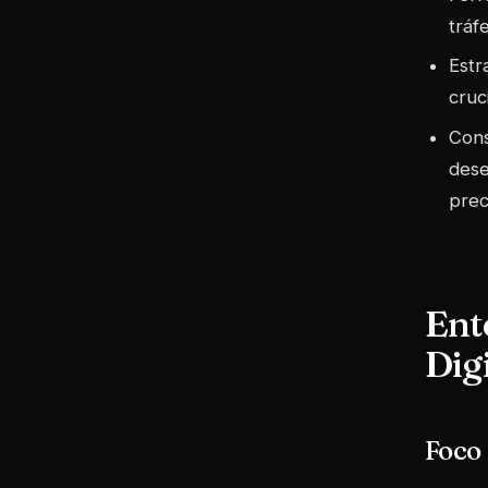
tráf
Estr
cruc
Cons
dese
prec
Ent
Digi
Foco 