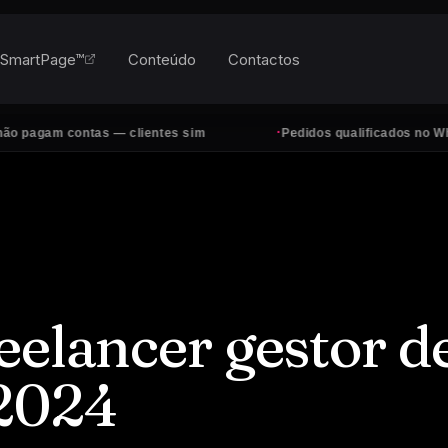
SmartPage™
Conteúdo
Contactos
·
ontas — clientes sim
Pedidos qualificados no WhatsApp, to
eelancer gestor d
 2024