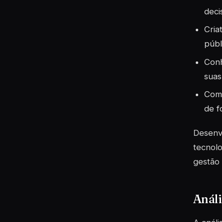
deci
Cria
públ
Conh
suas
Comu
de f
Desenvo
tecnolo
gestão 
Análi