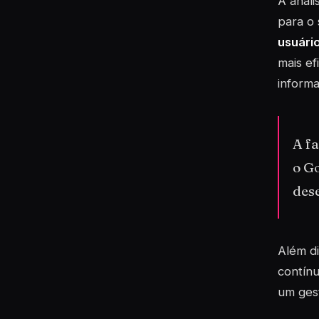
A análi
para o 
usuári
mais ef
informa
A f
o G
des
Além di
contínu
um gest