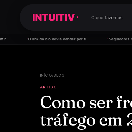
O que fazemos
·
·
O link da bio devia vender por ti
Seguidores não pagam c
INÍCIO
/
BLOG
ARTIGO
Como ser fr
tráfego em