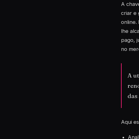
A chave
criar e
online.
lhe alc
pago, j
no mer
A u
ren
das
Aqui es
Anal