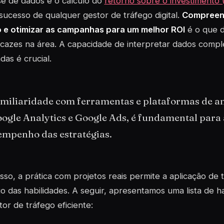
se de dados e o cálculo do
retorno sobre o investimento 
sucesso de qualquer gestor de tráfego digital.
Compreen
o e otimizar as campanhas para um melhor ROI
é o que di
icazes na área. A capacidade de interpretar dados comp
das é crucial.
amiliaridade com ferramentas e plataformas de an
oogle Analytics e Google Ads, é fundamental para
empenho das estratégias.
sso, a prática com projetos reais permite a aplicação de
o das habilidades. A seguir, apresentamos uma lista de ha
or de tráfego eficiente: