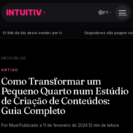
PT
MENU
·
 bio devia vender por ti
Seguidores não pagam contas — cli
INÍCIO
/
BLOG
ARTIGO
Como Transformar um
Pequeno Quarto num Estúdio
de Criação de Conteúdos:
Guia Completo
Por
Must
·
Publicado a
11 de fevereiro de 2024
·
12
min de leitura