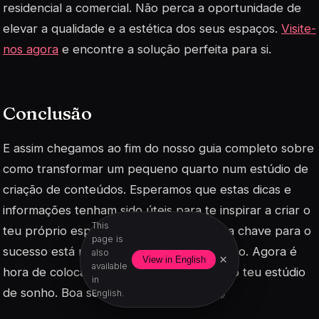
residencial a comercial. Não perca a oportunidade de
elevar a qualidade e a estética dos seus espaços.
Visite-
nos agora
e encontre a solução perfeita para si.
Conclusão
E assim chegamos ao fim do nosso guia completo sobre
como transformar um pequeno quarto num estúdio de
criação de conteúdos. Esperamos que estas dicas e
informações tenham sido úteis para te inspirar a criar o
This
teu próprio espaço criativo. Lembra-te, a chave para o
page is
sucesso está na criatividade e na dedicação. Agora é
also
×
View in English
available
hora de colocar mãos à obra e dar vida ao teu estúdio
in
de sonho. Boa sorte e boas criações! 🚀
English.