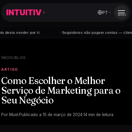
PT
MENU
·
nder por ti
Seguidores não pagam contas — clientes sim
INÍCIO
/
BLOG
ARTIGO
Como Escolher o Melhor
Serviço de Marketing para o
Seu Negócio
Por
Must
·
Publicado a
15 de março de 2024
·
14
min de leitura