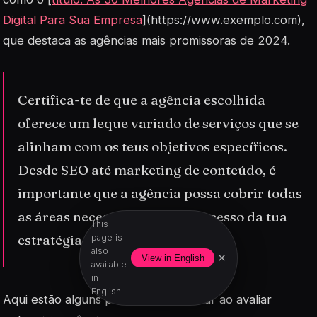
Digital Para Sua Empresa
](https://www.exemplo.com),
que destaca as agências mais promissoras de 2024.
Certifica-te de que a agência escolhida
oferece um leque variado de serviços que se
alinham com os teus objetivos específicos.
Desde SEO até marketing de conteúdo, é
importante que a agência possa cobrir todas
as áreas necessárias para o sucesso da tua
This
estratégia digital.
page is
also
×
View in English
available
in
English.
Aqui estão alguns pontos a considerar ao avaliar