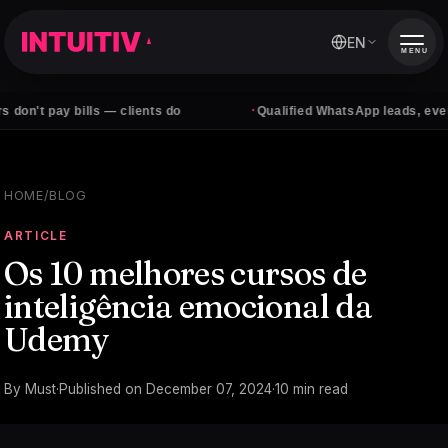
EN
MENU
·
y bills — clients do
Qualified WhatsApp leads, every day
HOME
/
BLOG
ARTICLE
Os 10 melhores cursos de
inteligência emocional da
Udemy
By
Must
·
Published on
December 07, 2024
·
10
min read